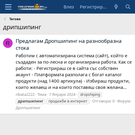
Влез
Регистрирай се
Тагове
дрипшипинг
Предлагам Дропшипинг на разнообразна
R
стока
Работим с автоматизирана система (сайт), който е
създаден за по-лесна и организирана работа. Как се
работи: - Регистрираш се в сайта със собствен
акаунт - Платформата разполага с богат каталог
продукти (над 1400 артикула) - Избираш продукти,
които желаеш и на които поставяш своя желана...
ribata2222
Тема
7 Януари 2024
dropshiping
Отговори: 0
Форум:
дрипшипинг
продажби в интернет
Дропшипинг