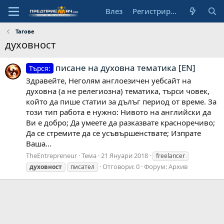
Влез
Регистрирай се
Тагове
духовност
писане на духовна тематика [EN]
Търся:
Здравейте, Неголям англоезичен уебсайт на
духовна (а не релегиозна) тематика, търси човек,
който да пише статии за дълъг период от време. За
този тип работа е нужно: Нивото на английски да
Ви е добро; Да умеете да разказвате красноречиво;
Да се стремите да се усъвършенствате; Изпрате
Ваша...
TheEntrepreneur
Тема
21 Януари 2018
freelancer
Отговори: 0
Форум:
Архив
духовност
писател