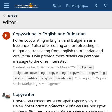
Влез
Регистрирай се
Тагове
editor
Copywriting in English and Bulgarian
I offer copywriting in English and Bulgarian as a
freelancer. I also offer editing and proofreading in
Bulgarian, translating from English to Bulgarian and
vice versa. I will provide more details via personal
message to the ones interested.
Content_writer_2026
Тема
29 Май 2026
bulgarian
bulgarian copywriting
copy writing
copywriter
copywriting
Отговори: 0
Форум:
editing
editor
english
translation
Social Marketing & Management
Copywriter
Предлагам качествени копирайтърски услуги.
Имам богат опит в областта и обемам широк кръг
от теми. Филолог съм по образование и журналист