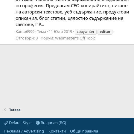
по професия. Предлагам СЕО копирайтинг, писане
на авторски текстове, уеб съдържание, продуктови
описания, блог статии, цялостно съдържание на
сайтове, ПР...
Kamo6999
Тема
11 Юли 2019
copywriter
editor
Отговори: 0
Форум:
Webmaster's Off Topic
Тагове
Default Style
Bulgarian (BG)
Реклама / Advertising
Контакти
Общи правила