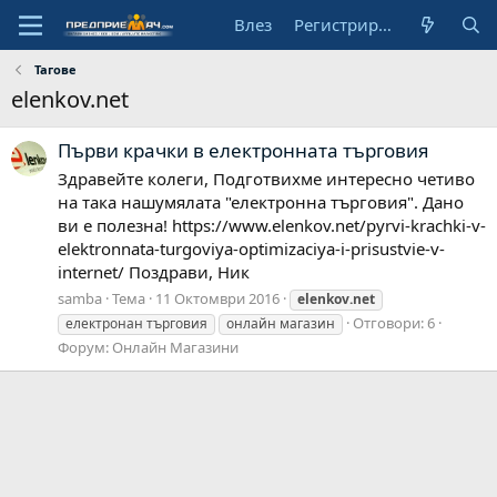
Влез
Регистрирай се
Тагове
elenkov.net
Първи крачки в електронната търговия
Здравейте колеги, Подготвихме интересно четиво
на така нашумялата "електронна търговия". Дано
ви е полезна! https://www.elenkov.net/pyrvi-krachki-v-
elektronnata-turgoviya-optimizaciya-i-prisustvie-v-
internet/ Поздрави, Ник
samba
Тема
11 Октомври 2016
elenkov.net
Отговори: 6
електронан търговия
онлайн магазин
Форум:
Онлайн Магазини