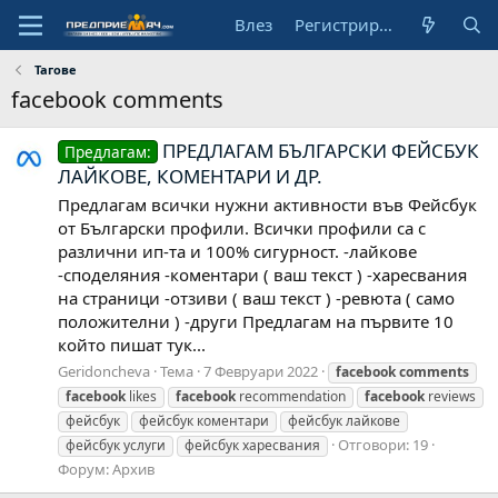
Влез
Регистрирай се
Тагове
facebook comments
ПРЕДЛАГАМ БЪЛГАРСКИ ФЕЙСБУК
Предлагам:
ЛАЙКОВЕ, КОМЕНТАРИ И ДР.
Предлагам всички нужни активности във Фейсбук
от Български профили. Всички профили са с
различни ип-та и 100% сигурност. -лайкове
-споделяния -коментари ( ваш текст ) -харесвания
на страници -отзиви ( ваш текст ) -ревюта ( само
положителни ) -други Предлагам на първите 10
който пишат тук...
Geridoncheva
Тема
7 Февруари 2022
facebook
comments
facebook
likes
facebook
recommendation
facebook
reviews
фейсбук
фейсбук коментари
фейсбук лайкове
Отговори: 19
фейсбук услуги
фейсбук харесвания
Форум:
Архив