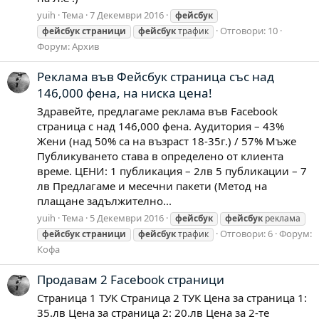
yuih
Тема
7 Декември 2016
фейсбук
Отговори: 10
фейсбук
страници
фейсбук
трафик
Форум:
Архив
Реклама във Фейсбук страница със над
146,000 фена, на ниска цена!
Здравейте, предлагаме реклама във Facebook
страница с над 146,000 фена. Аудитория – 43%
Жени (над 50% са на възраст 18-35г.) / 57% Мъже
Публикуването става в определено от клиента
време. ЦЕНИ: 1 публикация – 2лв 5 публикации – 7
лв Предлагаме и месечни пакети (Метод на
плащане задължително...
yuih
Тема
5 Декември 2016
фейсбук
фейсбук
реклама
Отговори: 6
Форум:
фейсбук
страници
фейсбук
трафик
Кофа
Продавам 2 Facebook страници
Страница 1 ТУК Страница 2 ТУК Цена за страница 1:
35.лв Цена за страница 2: 20.лв Цена за 2-те