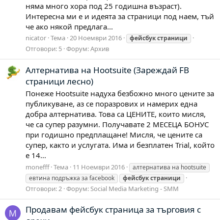
няма много хора под 25 годишна възраст).
Интересна ми е и идеята за страници под наем, тъй
че ако някой предлага...
nicator
Тема
20 Ноември 2016
фейсбук
страници
Отговори: 5
Форум:
Архив
Алтернатива на Hootsuite (Зареждай FB
страници лесно)
Понеже Hootsuite надуха безбожно много цените за
публикуване, аз се поразрових и намерих една
добра алтернатива. Това са ЦЕНИТЕ, които мисля,
че са супер разумни. Получавате 2 МЕСЕЦА БОНУС
при годишно предплащане! Мисля, че цените са
супер, както и услугата. Има и безплатен Trial, който
е 14...
monefff
Тема
11 Ноември 2016
алтернатива на hootsuite
евтина подръжка за facebook
фейсбук
страници
Отговори: 2
Форум:
Social Media Marketing - SMM
Продавам фейсбук страница за търговия с
M