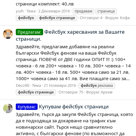
страници комплект: 40.лв
yuih
Тема
2 Декември 2016
продавам
страница
Отговори: 4
Форум:
Кофа
фейсбук
фейсбук
страници
Фейсбук харесвания за Вашите
Предлагам:
страници.
Здравейте, предлагаме добавяне на реални
български Фейсбук фенове на ваша Фейсбук
страница. ПОВЕЧЕ от ДВЕ години ОПИТ !!! :) 100+
човека - 6 лв 200+ човека – 10 лв. 300+ човека – 14
лв. 400+ човека - 18 лв. 500+ човека само за 21 лв.
1000+ човека само за 41 лв. Вие плащате само за...
Deco90
Тема
21 Ноември 2016
фейсбук
реклама
Отговори: 75
Форум:
Архив
фейсбук
страници
Купувам фейсбук страници
Купувам:
Здравейте, търся да закупя Фейсбук страница, която
да е подходяща за докарване на трафик към
новинарски сайт. Търся нещо сравнително
активно, с български фенове (по възможност да