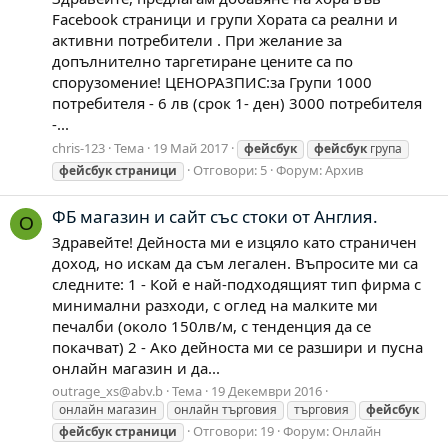
Facebook страници и групи Хората са реални и
активни потребители . При желание за
допълнително таргетиране цените са по
спорузомение! ЦЕНОРАЗПИС:за Групи 1000
потребителя - 6 лв (срок 1- ден) 3000 потребителя
-...
chris-123
Тема
19 Май 2017
фейсбук
фейсбук
група
Отговори: 5
Форум:
Архив
фейсбук
страници
ФБ магазин и сайт със стоки от Англия.
O
Здравейте! Дейноста ми е изцяло като страничен
доход, но искам да съм легален. Въпросите ми са
следните: 1 - Кой е най-подходящият тип фирма с
минимални разходи, с оглед на малките ми
печалби (около 150лв/м, с тенденция да се
покачват) 2 - Ако дейноста ми се разшири и пусна
онлайн магазин и да...
outrage_xs@abv.b
Тема
19 Декември 2016
онлайн магазин
онлайн търговия
търговия
фейсбук
Отговори: 19
Форум:
Онлайн
фейсбук
страници