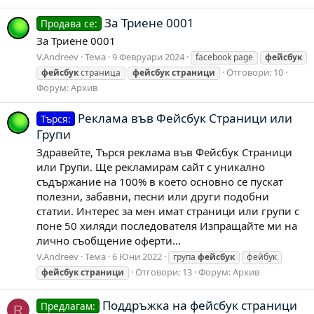
За Триене 0001
Продава се:
За Триене 0001
V.Andreev
Тема
9 Февруари 2024
facebook page
фейсбук
Отговори: 10
фейсбук
страница
фейсбук
страници
Форум:
Архив
Реклама във Фейсбук Страници или
Търся:
Групи
Здравейте, Търся реклама във Фейсбук Страници
или Групи. Ще рекламирам сайт с уникално
съдържание на 100% в което основно се пускат
полезни, забавни, песни или други подобни
статии. Интерес за мен имат страници или групи с
поне 50 хиляди последователя Изпращайте ми на
лично съобщение оферти...
V.Andreev
Тема
6 Юни 2022
група
фейсбук
фейбук
Отговори: 13
Форум:
Архив
фейсбук
страници
Поддръжка на фейсбук страници
Предлагам:
R