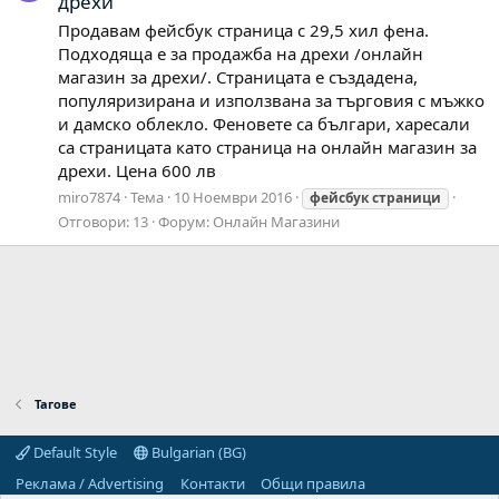
дрехи
Продавам фейсбук страница с 29,5 хил фена.
Подходяща е за продажба на дрехи /онлайн
магазин за дрехи/. Страницата е създадена,
популяризирана и използвана за търговия с мъжко
и дамско облекло. Феновете са българи, харесали
са страницата като страница на онлайн магазин за
дрехи. Цена 600 лв
miro7874
Тема
10 Ноември 2016
фейсбук
страници
Отговори: 13
Форум:
Онлайн Магазини
Тагове
Default Style
Bulgarian (BG)
Реклама / Advertising
Контакти
Общи правила