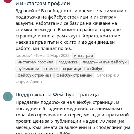
и инстаграм профили
Здравейте! В свободното си време се занимавам с
поддръжка на фейсбук страници и инстаграм
акаунти. Работата ми се базира на качване на
снимки всеки ден. В момента работя върху две
страници и инстаграм акаунт. Хората, които ме
наеха за пръв път и с които и до ден днешен
работя, ми плащат по 50...
radoslav1
Тема
5 Март 2022
инстаграм
инстаграм профили
поддръжка
поддръжка във
фейсбук
публикации
снимки
страници
фейсбук
Отговори: 0
фейсбук
страница
фейсбук
страници
Форум:
Архив
Поддръжка на Фейсбук страница
I
Предлагам поддръжка на Фейсбук страници. В
последните 6 години ежедневно се занимавам с
това. Ако проявявате интерес, мога да изпратя мой
проект. Цена за 5 публикации на ден: 70 лева (на
месец). Към цената са включени и 5 споделяния (на
месец) в страница с 340к.