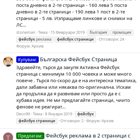
поста дневно в 2-те страници - 160 лева 5 поста
дневно в 2-те страници - 190 лева 1 пост в 2-те
страници - 5 лв. Изпращаме линкове и снимки на
ЛС...
stoneman
Тема
15 Февруари 2019
българия
промоция
Отговори: 24
фейсбук
реклама
фейсбук
страници
Форум:
Архив
Българска Фейсбук Страница
Купувам:
Здравейте, търся да закупя Активна Фейсбук
страница с минимум 10 000 човека и може много
повече . Търся по-скоро да е на интересна тематика,
дали забавна или някаква по-оригинална. Искам
да продължа да я развивам или просто да е с
хубава идея. Не ми предлагайте страници, чиито
фенове не реагират...
Deco90
Тема
8 Януари 2019
фейсбук
Отговори: 2
Форум:
Архив
фейсбук
страници
Фейсбук реклама в 2 страници с
Предлагам:
T