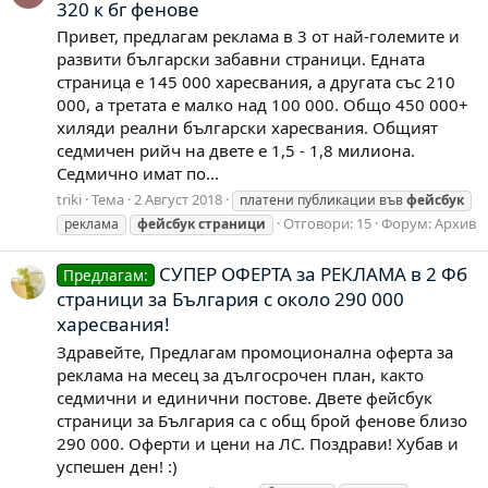
320 к бг фенове
Привет, предлагам реклама в 3 от най-големите и
развити български забавни страници. Едната
страница е 145 000 харесвания, а другата със 210
000, а третата е малко над 100 000. Общо 450 000+
хиляди реални български харесвания. Общият
седмичен рийч на двете е 1,5 - 1,8 милиона.
Седмично имат по...
triki
Тема
2 Август 2018
платени публикации във
фейсбук
Отговори: 15
Форум:
Архив
реклама
фейсбук
страници
СУПЕР ОФЕРТА за РЕКЛАМА в 2 Фб
Предлагам:
страници за България с около 290 000
харесвания!
Здравейте, Предлагам промоционална оферта за
реклама на месец за дългосрочен план, както
седмични и единични постове. Двете фейсбук
страници за България са с общ брой фенове близо
290 000. Оферти и цени на ЛС. Поздрави! Хубав и
успешен ден! :)