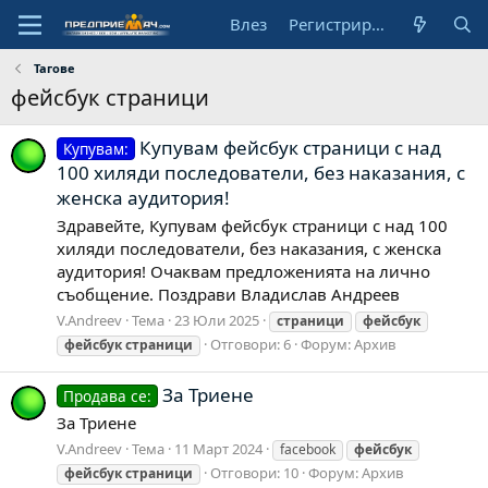
Влез
Регистрирай се
Тагове
фейсбук страници
Купувам фейсбук страници с над
Купувам:
100 хиляди последователи, без наказания, с
женска аудитория!
Здравейте, Купувам фейсбук страници с над 100
хиляди последователи, без наказания, с женска
аудитория! Очаквам предложенията на лично
съобщение. Поздрави Владислав Андреев
V.Andreev
Тема
23 Юли 2025
страници
фейсбук
Отговори: 6
Форум:
Архив
фейсбук
страници
За Триене
Продава се:
За Триене
V.Andreev
Тема
11 Март 2024
facebook
фейсбук
Отговори: 10
Форум:
Архив
фейсбук
страници