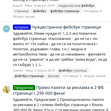
inessd
Тема
4 Август 2019
поддръжка във
фейсбук
Отговори: 8
страница
фейсбук
фейсбук
страници
Форум:
Архив
Чуждестранни фейсбук страници
Купувам:
Здравейте, Имам нужда от 1,2,3 англоезични
фейсбук страници. Изисквания: - да не са с по-
малко от 15к лайка - да не са на политическа /
политик, държавен глава, т.н./, модна и
автомобилна тема - да не са наказвани - феновете
да не са "умрели" и да ми трябва "жива вода", за да
ги събудя :) :) :)...
stanev
Тема
4 Април 2019
фейсбук
страница
Отговори: 3
Форум:
Архив
фейсбук
страници
фенове
Промо пакети за реклама в 2 ФБ
Предлагам:
страници с 296 000 фена!
Здравейте, Предлагаме 2 Промоционални пакети
за реклама в 2 големи Фейсбук страници с близо
300 000 бг фена. Ето и 2-та месечни промо пакета: 4