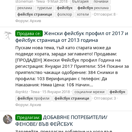
stoneman
Тема
9 Май 2018
българия
почивки
реклама
туризъм
фейсбук
фейсбук
реклама
Отговори: 8
фейсбук
страници
фолклор
хотели
Форум:
Архив
Женски фейсбук профил от 2017 и
Продава се:
фейсбук страница от 2013 година
Пускам нова тема, тъй като старата може да
подведе хората, заради заглавието! Продавам:
[ПРОДАДЕН] Женски Фейсбук профил Година на
регистрация: Януари 2017 Приятели: 554 Покани за
приятелство чакащи одобрение: 384 Снимки в
профила: 103 Верифициран с телефон: Да
Наказания: Няма Цена: 10$ Начин...
iliqnktz
Тема
15 Януари 2018
социални мрежи
фейсбук
Отговори: 3
фейсбук
профили
фейсбук
страници
Форум:
Архив
ДОБАВЯНЕ ПОТРЕБИТЕЛИ/
Предлагам:
ФЕНОВЕ/ ВЪВ ФЕЙСБУК
Здравейте, предлагам добавяне на хора във