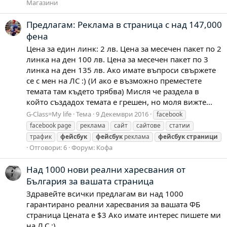
Магазини
Предлагам: Реклама в страница с над 147,000
фена
Цена за един линк: 2 лв. Цена за месечен пакет по 2
линка на ден 100 лв. Цена за месечен пакет по 3
линка на ден 135 лв. Ако имате въпроси свържете
се с мен на ЛС :) (И ако е възможно преместете
темата там където трябва) Мисля че раздела в
който създадох темата е грешен, но моля вижте...
G-Class=My life
Тема
9 Декември 2016
facebook
facebook page
реклама
сайт
сайтове
статии
трафик
фейсбук
фейсбук
реклама
фейсбук
страници
Отговори: 6
Форум:
Кофа
Над 1000 нови реални харесвания от
България за вашата страница
Здравейте всички предлагам ви над 1000
гарантирано реални харесвания за вашата ФБ
страница Цената е $3 Ако имате интерес пишете ми
на Л.С :)