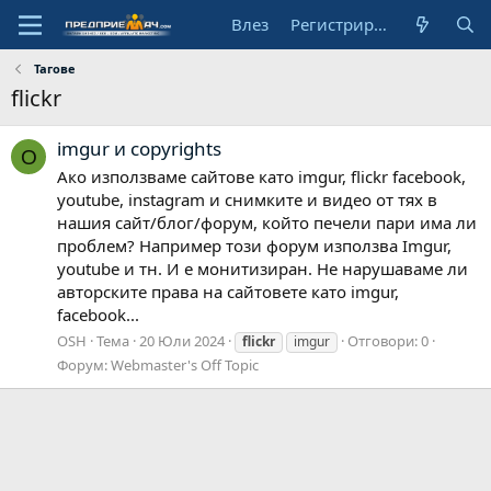
Влез
Регистрирай се
Тагове
flickr
imgur и copyrights
O
Ако използваме сайтове като imgur, flickr facebook,
youtube, instagram и снимките и видео от тях в
нашия сайт/блог/форум, който печели пари има ли
проблем? Например този форум използва Imgur,
youtube и тн. И е монитизиран. Не нарушаваме ли
авторските права на сайтовете като imgur,
facebook...
OSH
Тема
20 Юли 2024
Отговори: 0
flickr
imgur
Форум:
Webmaster's Off Topic