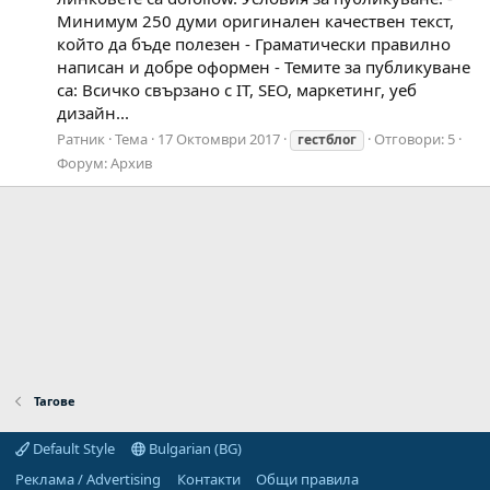
Минимум 250 думи оригинален качествен текст,
който да бъде полезен - Граматически правилно
написан и добре оформен - Темите за публикуване
са: Всичко свързано с IT, SEO, маркетинг, уеб
дизайн...
Ратник
Тема
17 Октомври 2017
Отговори: 5
гестблог
Форум:
Архив
Тагове
Default Style
Bulgarian (BG)
Реклама / Advertising
Контакти
Общи правила