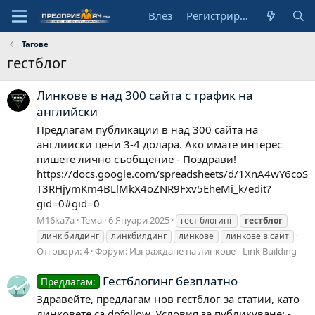
Влез
Регистрирай се
Тагове
гестблог
Линкове в над 300 сайта с трафик на
английски
Предлагам публикации в над 300 сайта на
англииски цени 3-4 долара. Ако имате интерес
пишете лично съобщение - Поздрави!
https://docs.google.com/spreadsheets/d/1XnA4wY6coS
T3RHjymKm4BLlMkX4oZNR9Fxv5EheMi_k/edit?
gid=0#gid=0
M16ka7a
Тема
6 Януари 2025
гест блогинг
гестблог
линк билдинг
линкбилдинг
линкове
линкове в сайт
Отговори: 4
Форум:
Изграждане на линкове - Link Building
Гестблогинг безплатно
Предлагам:
Здравейте, предлагам нов гестблог за статии, като
линковете са dofollow. Условия за публикуване: -