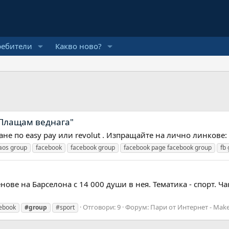
ребители
Какво ново?
"Плащам веднага"
не по easy pay или revolut . Изпращайте на лично линкове:
aos group
facebook
facebook group
facebook page facebook group
fb
ове на Барселона с 14 000 души в нея. Тематика - спорт. Ча
Отговори: 9
Форум:
Пари от Интернет - Mak
ebook
#group
#sport