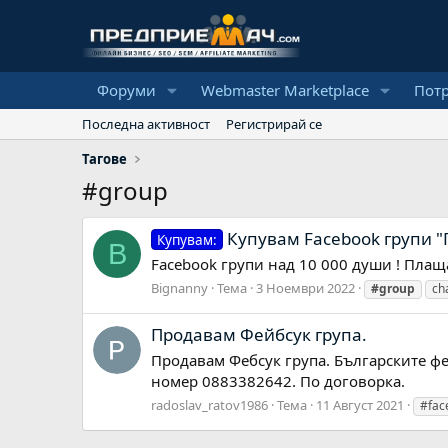
Форуми
Webmaster Marketplace
Пот
Последна активност
Регистрирай се
Тагове
#group
Купувам Facebook групи 
Купувам:
B
Facebook групи над 10 000 души ! Плаща
Bignanny
Тема
3 Ноември 2022
#group
ch
Продавам Фейбсук група.
Продавам Фебсук група. Българските фен
номер 0883382642. По договорка.
radoslav_ratov1986
Тема
11 Август 2021
#fac