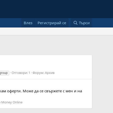
Влез
Регистрирай се
Търси
Отговори: 1
Форум:
Архив
 group
кам оферти. Може да се свържете с мен и на
e Money Online