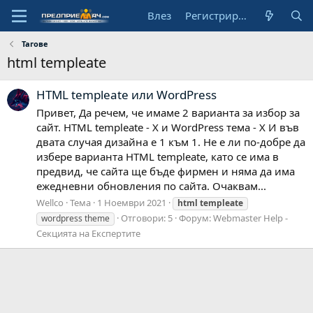
Влез
Регистрирай се
Тагове
html templeate
HTML templeate или WordPress
Привет, Да речем, че имаме 2 варианта за избор за
сайт. HTML templeate - X и WordPress тема - X И във
двата случая дизайна е 1 към 1. Не е ли по-добре да
избере варианта HTML templeate, като се има в
предвид, че сайта ще бъде фирмен и няма да има
ежедневни обновления по сайта. Очаквам...
Wellco
Тема
1 Ноември 2021
html
templeate
Отговори: 5
Форум:
Webmaster Help -
wordpress theme
Секцията на Експертите