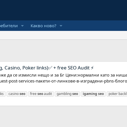
ребители
Какво ново?
Casino, Poker links)✅ + free SEO Audit ⚡️
може да се измисли нещо и за Бг Цени:нормални като за ниш
uest-post-services-пакети-от-линкове-в-изградени-pbns-бло
nks
casino
seo
free
seo
audit
gambling
seo
igaming
seo
poker backl