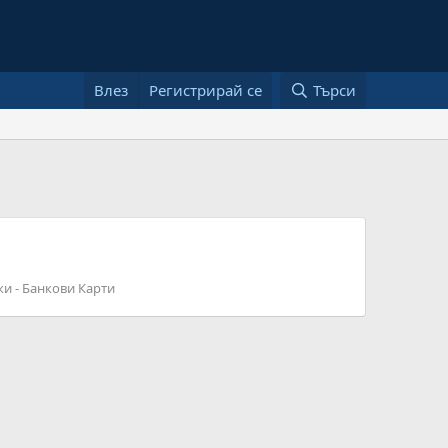
Влез
Регистрирай се
Търси
ки - Банкови Карти