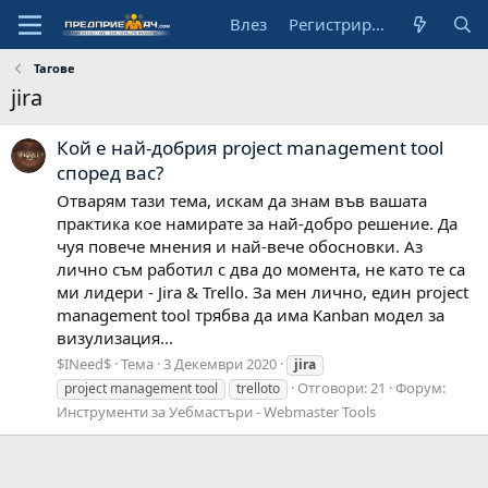
Влез
Регистрирай се
Тагове
jira
Кой е най-добрия project management tool
според вас?
Отварям тази тема, искам да знам във вашата
практика кое намирате за най-добро решение. Да
чуя повече мнения и най-вече обосновки. Аз
лично съм работил с два до момента, не като те са
ми лидери - Jira & Trello. За мен лично, един project
management tool трябва да има Kanban модел за
визулизация...
$INeed$
Тема
3 Декември 2020
jira
Отговори: 21
Форум:
project management tool
trelloto
Инструменти за Уебмастъри - Webmaster Tools