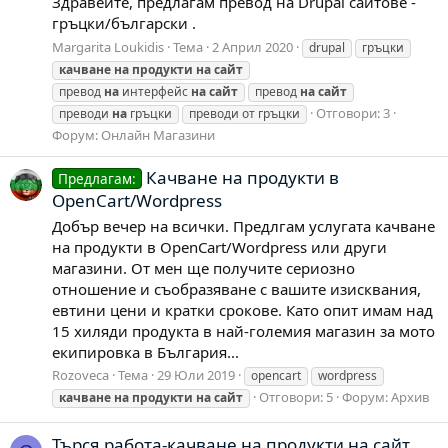
Здравейте, предлагам превод на Drupal сайтове -
гръцки/български .
Margarita Loukidis
Тема
2 Април 2020
drupal
гръцки
качване
на
продукти
на
сайт
превод
на
интерфейс
на
сайт
превод
на
сайт
Отговори: 3
преводи
на
гръцки
преводи от гръцки
Форум:
Онлайн Магазини
Качване на продукти в
Предлагам:
OpenCart/Wordpress
Добър вечер на всички. Предлгам услугата качване
на продукти в OpenCart/Wordpress или други
магазини. От мен ще получите сериозно
отношение и съобразяване с вашите изисквания,
евтини цени и кратки срокове. Като опит имам над
15 хиляди продукта в най-големия магазин за мото
екипировка в България...
Rozoveca
Тема
29 Юли 2019
opencart
wordpress
Отговори: 5
Форум:
Архив
качване
на
продукти
на
сайт
Търся работа-качване на продукти на сайт