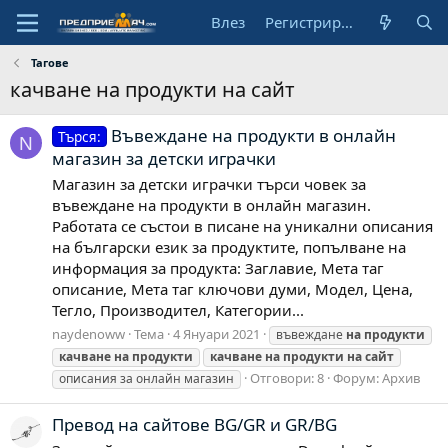
Влез
Регистрирай се
Тагове
качване на продукти на сайт
Въвеждане на продукти в онлайн
Търся:
N
магазин за детски играчки
Магазин за детски играчки търси човек за
въвеждане на продукти в онлайн магазин.
Работата се състои в писане на уникални описания
на български език за продуктите, попълване на
информация за продукта: Заглавие, Мета таг
описание, Мета таг ключови думи, Модел, Цена,
Тегло, Производител, Категории...
naydenoww
Тема
4 Януари 2021
въвеждане
на
продукти
качване
на
продукти
качване
на
продукти
на
сайт
Отговори: 8
Форум:
Архив
описания за онлайн магазин
Превод на сайтове BG/GR и GR/BG