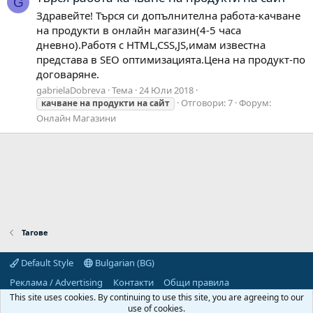
G
Здравейте! Търся си допълнителна работа-качване
на продукти в онлайн магазин(4-5 часа
дневно).Работя с HTML,CSS,JS,имам известна
представа в SEO оптимизацията.Цена на продукт-по
договаряне.
gabrielaDobreva
Тема
24 Юли 2018
Отговори: 7
Форум:
качване
на
продукти
на
сайт
Онлайн Магазини
Тагове
Default Style
Bulgarian (BG)
Реклама / Advertising
Контакти
Общи правила
Декларация за поверителност
Помощ
Начало
R
This site uses cookies. By continuing to use this site, you are agreeing to our
S
use of cookies.