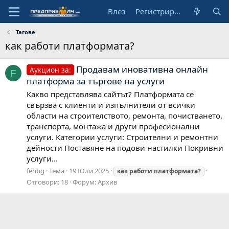
Влез
Регистрирай се
Тагове
как работи платформата?
Продавам иновативна онлайн
Аукцион за:
F
платформа за търгове на услуги
Какво представлява сайтът? Платформата се
свързва с клиенти и изпълнители от всички
области на строителството, ремонта, почистването,
транспорта, монтажа и други професионални
услуги. Категории услуги: Строителни и ремонтни
дейности Поставяне на подови настилки Покривни
услуги...
fenbg
Тема
19 Юли 2025
как
работи
платформата?
Отговори: 18
Форум:
Архив