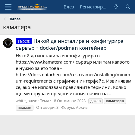
Влез
Регистрирай се
Тагове
каматера
Някой да инсталира и конфигурира
Търся:
сървър + docker/podman контейнер
Някой да инсталира и конфигурира в
https://www.kamatera.com/ сървър или там каквото
е нужно за ето това -
https://docs.datarhei.com/restreamer/installing/minim
um-requirements с графичен интерфейс. Извинявам
се, ако не използвам правилните термини. Колко
ще ми струва и предпочитания начин на...
white_pawn
Тема
18 Октомври 2023
докер
каматера
Отговори: 3
Форум:
Архив
подман