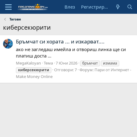
Влез
Регистрирай се
Тагове
киберсекюрити
Бръмчат си хората ... и изкарват....
ако не загледаш имейла и отвориш линка ще си
платиш доста ...
MegaKaloyan
Тема
7 Юни 2026
бръмчат
измама
Отговори: 7
Форум:
Пари от Интернет -
киберсекюрити
Make Money Online