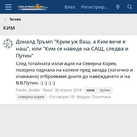
Влез
Регистрирай се
Тагове
ким
Доналд Тръмп "Крим уж Ваш, а Ким вече е
наш", или "Ким се наведе на САЩ, следва и
Путин"
След тоталната излагация на Северна Корея,
позорно паднала на колене пред запада (логично и
очаквано) отброяваме дните до навеждането и на
В.В.Путин. :) :) :) :)
Pavlin_Kralev
Тема
30 Април 2018
ким
путин
Отговори: 18
Форум:
Политика
северна корея