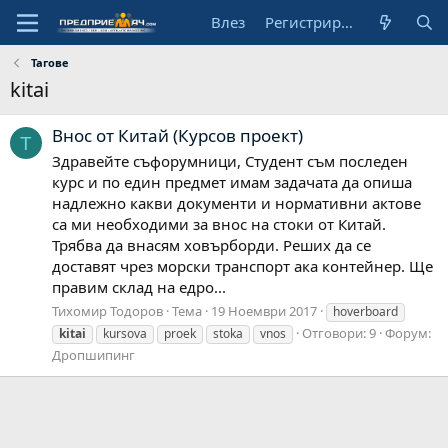
Влез
Регистрирай се
Тагове
kitai
Внос от Китай (Курсов проект)
Т
Здравейте съфорумници, Студент съм последен
курс и по един предмет имам задачата да опиша
надлежно какви документи и нормативни актове
са ми необходими за внос на стоки от Китай.
Трябва да внасям ховърборди. Реших да се
доставят чрез морски транспорт ака контейнер. Ще
правим склад на едро...
Тихомир Тодоров
Тема
19 Ноември 2017
hoverboard
Отговори: 9
Форум:
kitai
kursova
proek
stoka
vnos
Дропшипинг