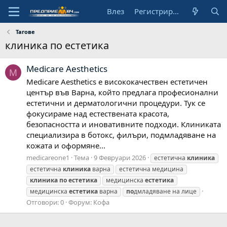
Влез
Регистрирай се
Тагове
клиника по естетика
Medicare Aesthetics
M
Medicare Aesthetics е висококачествен естетичен
център във Варна, който предлага професионални
естетични и дерматологични процедури. Тук се
фокусираме над естествената красота,
безопасността и иновативните подходи. Клиниката
специализира в ботокс, филъри, подмладяване на
кожата и оформяне...
medicareone1
Тема
9 Февруари 2026
естетична
клиника
естетична
клиника
варна
естетична медицина
клиника
по
естетика
медицинска
естетика
медицинска
естетика
варна
по
дмладяване на лице
Отговори: 0
Форум:
Кофа