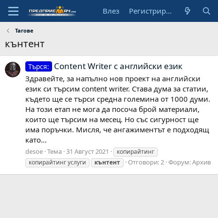
Влез
Регистрирай се
Тагове
кънтент
Content Writer с английски език
Търся:
Здравейте, за напълно нов проект на английски
език си търсим content writer. Става дума за статии,
където ще се търси средна големина от 1000 думи.
На този етап не мога да посоча брой материали,
които ще търсим на месец. Но със сигурност ще
има поръчки. Мисля, че ангажиментът е подходящ
като...
desoe
Тема
31 Август 2021
копирайтинг
Отговори: 2
Форум:
Архив
копирайтинг услуги
кънтент