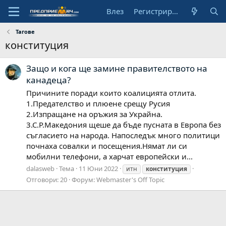
Влез
Регистрирай се
Тагове
конституция
Защо и кога ще замине правителството на
канадеца?
Причините поради които коалицията отлита.
1.Предателство и плюене срещу Русия
2.Изпращане на оръжия за Украйна.
3.С.Р.Македония щеше да бъде пусната в Европа без
съгласието на народа. Напоследък много политици
почнаха совалки и посещения.Нямат ли си
мобилни телефони, а харчат европейски и...
dalasweb
Тема
11 Юни 2022
итн
конституция
Отговори: 20
Форум:
Webmaster's Off Topic