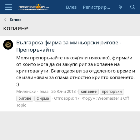
Влез
Регистрирай се
Тагове
копаене
Българска фирма за миньорски ригове -
Препоръчайте
Моля препоръчайте някоя(или няколко), фирма/и
от които мога да си закупя риг за копаене на
криптовалути. Благодаря ви за отделеното време и
се извинявам за спама отностно крипто копаенето.
:)
Миленски
Тема
26 Юни 2018
копаене
препоръки
Отговори: 17
Форум:
Webmaster's Off
ригове
фирма
Topic