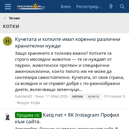
Влез
Регистрирай се
Тагове
котки
Кучетата и котките имат коренно различни
H
хранителни нужди
Защо храненето е толкова важно? Котките са
строго месоядни животни — те се нуждаят от
таурин, животински протеин и специфични
аминокиселини, които тялото им не може да
синтезира самостоятелно. Кучетата, от своя страна,
са всеядни и се справят добре с по-разнообразни
диети, включващи зеленчуци...
hipolend2
Тема
11 Май 2026
Отговори: 0
котки
кучета
Форум:
Кофа
Katq.net + 8K Instagram Профил
Продава се:
към сайта.
Здравейте. Пускам за продан посоченият сайт. В