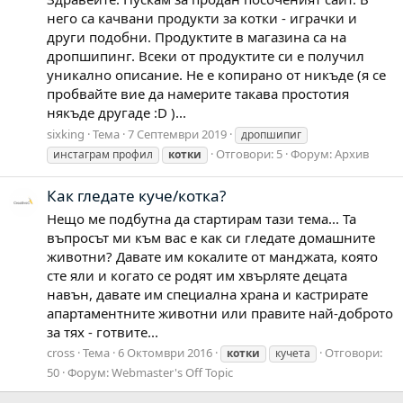
него са качвани продукти за котки - играчки и
други подобни. Продуктите в магазина са на
дропшипинг. Всеки от продуктите си е получил
уникално описание. Не е копирано от никъде (я се
пробвайте вие да намерите такава простотия
някъде другаде :D )...
sixking
Тема
7 Септември 2019
дропшипиг
Отговори: 5
Форум:
Архив
инстаграм профил
котки
Как гледате куче/котка?
Нещо ме подбутна да стартирам тази тема... Та
въпросът ми към вас е как си гледате домашните
животни? Давате им кокалите от манджата, която
сте яли и когато се родят им хвърляте децата
навън, давате им специална храна и кастрирате
апартаментните животни или правите най-доброто
за тях - готвите...
cross
Тема
6 Октомври 2016
Отговори:
котки
кучета
50
Форум:
Webmaster's Off Topic