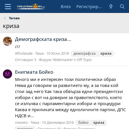
Влез
Регистрирай се
Тагове
криза
Демографската криза...
///
Wholesale
Тема
10 Юли 2018
демографска
криза
Отговори: 5
Форум:
Webmaster's Off Topic
Енигмата Бойко
M
Много ми е интересен този политически образ
Няма да говорим за развитието му, а за това кой
стои зад него Как така обвърза едни президентски
избори с вот на доверие за правителството, което
се излъчва с парламентарни избори и процедури
Каква е приликата между едноличните партии, ДПС
НДСВ и...
mezeto
Тема
10 Декември 2016
бойко
криза
Отговори: 44
Форум:
Политика
полотико