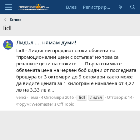
Влез
Регистрирай се
Тагове
lidl
Лидъл .... нямам думи!
Lidl - Лидъл ни продават стоки обявени на
"промоционални цени с остъпка" но това са
реалните цени на стоките ..... Първа снимка е
обявената цена на червен боб кидни от последната
брошура от 3 октомври до 9 октомври както може
да видите цената за 1 килограм е намалена от 4,27
лв на 3,33 лв а...
venci
Тема
4 Октомври 2016
Отговори: 14
lidl
лидъл
Форум:
Webmaster's Off Topic