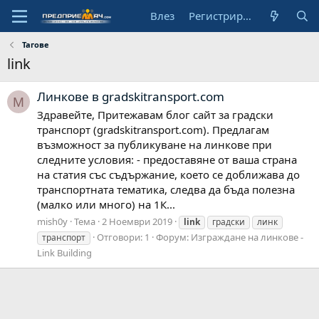
Влез
Регистрирай се
Тагове
link
Линкове в gradskitransport.com
M
Здравейте, Притежавам блог сайт за градски
транспорт (gradskitransport.com). Предлагам
възможност за публикуване на линкове при
следните условия: - предоставяне от ваша страна
на статия със съдържание, което се доближава до
транспортната тематика, следва да бъда полезна
(малко или много) на 1К...
mish0y
Тема
2 Ноември 2019
link
градски
линк
Отговори: 1
Форум:
Изграждане на линкове -
транспорт
Link Building