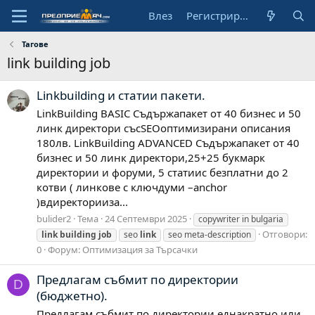
Влез
Регистрирай се
Тагове
link building job
Linkbuilding и статии пакети.
LinkBuilding BASIC Съдържапакет от 40 бизнес и 50
линк директори съсSEOоптимизирани описания
180лв. LinkBuilding ADVANCED Съдържапакет от 40
бизнес и 50 линк директори,25+25 букмарк
директории и форуми, 5 статиис безплатни до 2
котви ( линкове с ключдуми –anchor
)вдиректорииза...
bulider2
Тема
24 Септември 2025
copywriter in bulgaria
Отговори:
link
building
job
seo
link
seo meta-description
0
Форум:
Оптимизация за Търсачки
Предлагам събмит по директории
D
(бюджетно).
Предлагам събмит по директории еднакратно или