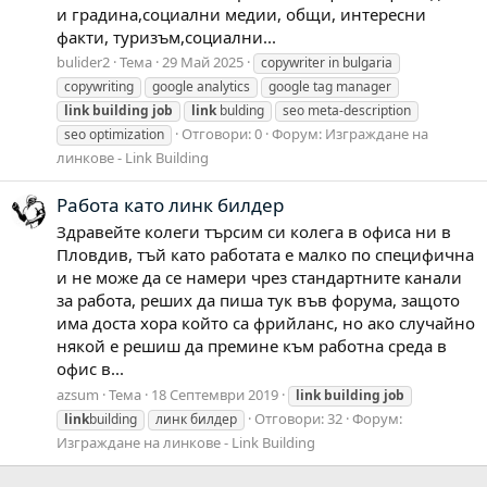
и градина,социални медии, общи, интересни
факти, туризъм,социални...
bulider2
Тема
29 Май 2025
copywriter in bulgaria
copywriting
google analytics
google tag manager
link
building
job
link
bulding
seo meta-description
Отговори: 0
Форум:
Изграждане на
seo optimization
линкове - Link Building
Работа като линк билдер
Здравейте колеги търсим си колега в офиса ни в
Пловдив, тъй като работата е малко по специфична
и не може да се намери чрез стандартните канали
за работа, реших да пиша тук във форума, защото
има доста хора който са фрийланс, но ако случайно
някой е решиш да премине към работна среда в
офис в...
azsum
Тема
18 Септември 2019
link
building
job
Отговори: 32
Форум:
link
building
линк билдер
Изграждане на линкове - Link Building