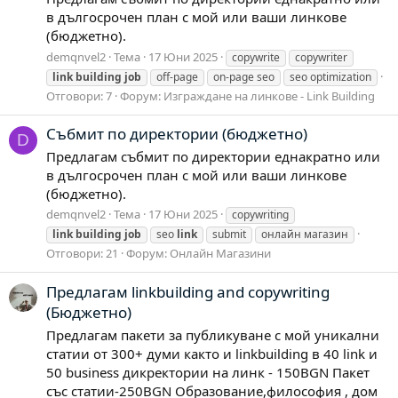
в дългосрочен план с мой или ваши линкове
(бюджетно).
demqnvel2
Тема
17 Юни 2025
copywrite
copywriter
link
building
job
off-page
on-page seo
seo optimization
Отговори: 7
Форум:
Изграждане на линкове - Link Building
Събмит по директории (бюджетно)
D
Предлагам събмит по директории еднакратно или
в дългосрочен план с мой или ваши линкове
(бюджетно).
demqnvel2
Тема
17 Юни 2025
copywriting
link
building
job
seo
link
submit
онлайн магазин
Отговори: 21
Форум:
Онлайн Магазини
Предлагам linkbuilding and copywriting
(Бюджетно)
Предлагам пакети за публикуване с мой уникални
статии от 300+ думи както и linkbuilding в 40 link и
50 business дикректории на линк - 150BGN Пакет
със статии-250BGN Образование,философия , дом