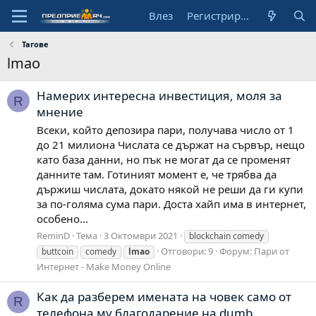
Влез
Регистрирай се
Тагове
lmao
Намерих интересна инвестиция, моля за
R
мнение
Всеки, който депозира пари, получава число от 1
до 21 милиона Числата се държат на сървър, нещо
като база данни, но пък не могат да се променят
данните там. Готиният момент е, че трябва да
държиш числата, докато някой не реши да ги купи
за по-голяма сума пари. Доста хайп има в интернет,
особено...
ReminD
Тема
3 Октомври 2021
blockchain comedy
Отговори: 9
Форум:
Пари от
buttcoin
comedy
lmao
Интернет - Make Money Online
Как да разберем имената на човек само от
R
телефона му благодарение на dumb