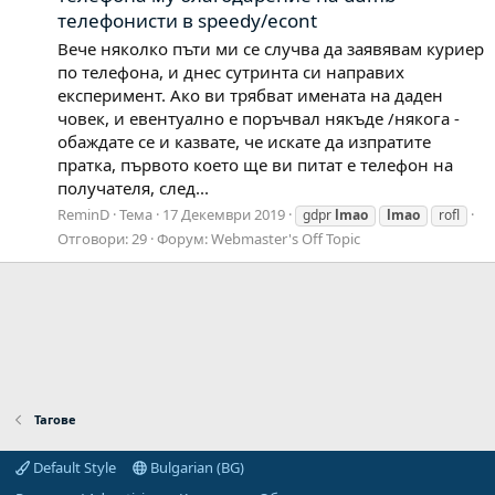
телефонисти в speedy/econt
Вече няколко пъти ми се случва да заявявам куриер
по телефона, и днес сутринта си направих
експеримент. Ако ви трябват имената на даден
човек, и евентуално е поръчвал някъде /някога -
обаждате се и казвате, че искате да изпратите
пратка, първото което ще ви питат е телефон на
получателя, след...
ReminD
Тема
17 Декември 2019
gdpr
lmao
lmao
rofl
Отговори: 29
Форум:
Webmaster's Off Topic
Тагове
Default Style
Bulgarian (BG)