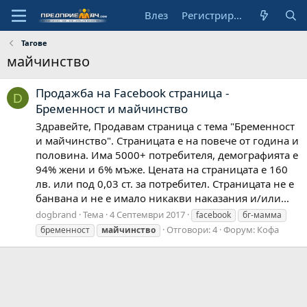
Влез
Регистрирай се
Тагове
майчинство
Продажба на Facebook страница -
D
Бременност и майчинство
Здравейте, Продавам страница с тема "Бременност
и майчинство". Страницата е на повече от година и
половина. Има 5000+ потребителя, демографията е
94% жени и 6% мъже. Цената на страницата е 160
лв. или под 0,03 ст. за потребител. Страницата не е
банвана и не е имало никакви наказания и/или...
dogbrand
Тема
4 Септември 2017
facebook
бг-мамма
Отговори: 4
Форум:
Кофа
бременност
майчинство