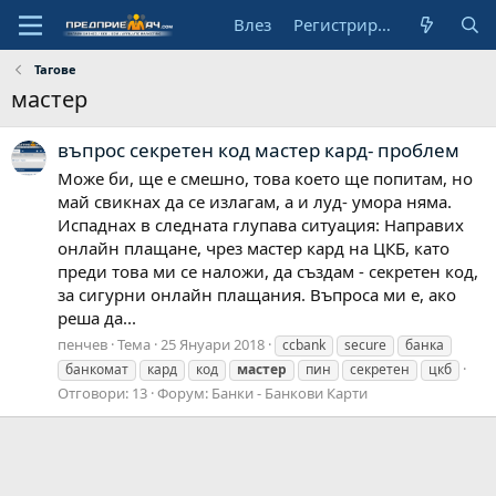
Влез
Регистрирай се
Тагове
мастер
въпрос секретен код мастер кард- проблем
Може би, ще е смешно, това което ще попитам, но
май свикнах да се излагам, а и луд- умора няма.
Испаднах в следната глупава ситуация: Направих
онлайн плащане, чрез мастер кард на ЦКБ, като
преди това ми се наложи, да създам - секретен код,
за сигурни онлайн плащания. Въпроса ми е, ако
реша да...
пенчев
Тема
25 Януари 2018
ccbank
secure
банка
банкомат
кард
код
мастер
пин
секретен
цкб
Отговори: 13
Форум:
Банки - Банкови Карти