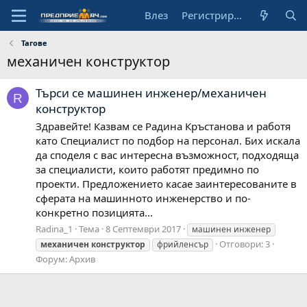
Влез
Регистрирай се
Тагове
механичен конструктор
Търси се машинен инженер/механичен
R
конструктор
Здравейте! Казвам се Радина Кръстанова и работя
като Специалист по подбор на персонал. Бих искала
да споделя с вас интересна възможност, подходяща
за специалисти, които работят предимно по
проекти. Предложението касае заинтересованите в
сферата на машинното инженерство и по-
конкретно позицията...
Radina_1
Тема
8 Септември 2017
машинен инженер
Отговори: 3
механичен
конструктор
фрийленсър
Форум:
Архив