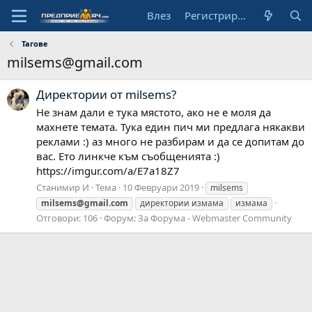
Влез
Регистрирай се
Тагове
milsems@gmail.com
Директории от milsems?
Не знам дали е тука мястото, ако не е моля да
махнете темата. Тука един пич ми предлага някакви
реклами :) аз много не разбирам и да се допитам до
вас. Ето линкче към съобщенията :)
https://imgur.com/a/E7a18Z7
Станимир И
Тема
10 Февруари 2019
milsems
milsems@gmail.com
директории измама
измама
Отговори: 106
Форум:
За Форума - Webmaster Community