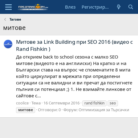
Влез
Регистрирай се
Тагове
митове
Митове за Link Building при SEO 2016 (видео с
Rand Fishkin )
Да открием back to school сезона с малко SEO
митове (видеото е на англииски) На кратко и на
Български става на въпрос че споменатите 8 мита
който циркулират в мрежата при определени
ситуации са не валидни и ви пречат да постигнете
пълния си потенциал ;) 1. Не взимайте линкове от
сайтове с...
coolice
Тема
16 Септември 2016
rand fishkin
seo
Отговори: 0
Форум:
Оптимизация за Търсачки
митове