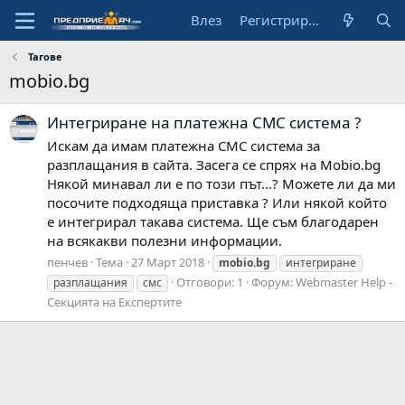
Влез
Регистрирай се
Тагове
mobio.bg
Интегриране на платежна СМС система ?
Искам да имам платежна СМС система за
разплащания в сайта. Засега се спрях на Mobio.bg
Някой минавал ли е по този път...? Можете ли да ми
посочите подходяща приставка ? Или някой който
е интегрирал такава система. Ще съм благодарен
на всякакви полезни информации.
пенчев
Тема
27 Март 2018
mobio.bg
интегриране
Отговори: 1
Форум:
Webmaster Help -
разплащания
смс
Секцията на Експертите