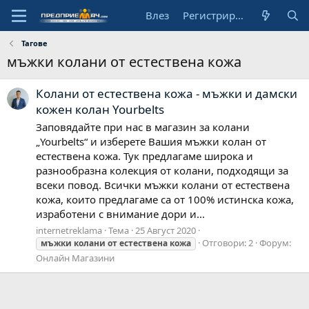
Влез
Регистрирай се
Тагове
мъжки колани от естествена кожа
Колани от естествена кожа - мъжки и дамски
кожен колан Yourbelts
Заповядайте при нас в магазин за колани
„Yourbelts“ и изберете Вашия мъжки колан от
естествена кожа. Тук предлагаме широка и
разнообразна колекция от колани, подходящи за
всеки повод. Всички мъжки колани от естествена
кожа, които предлагаме са от 100% истинска кожа,
изработени с внимание дори и...
internetreklama
Тема
25 Август 2020
Отговори: 2
Форум:
мъжки
колани
от
естествена
кожа
Онлайн Магазини