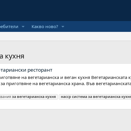
ребители
Какво ново?
а кухня
етариански ресторант
риготвяне на вегетарианска и веган кухня Вегетарианската 
за приготвяне на вегетарианска храна. Във вегетарианската
квания
за
вегетарианска
кухня
насср
система
за
вегетарианска
кухн