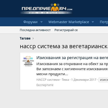
Форуми
Webmaster Marketplace
Пот
Последна активност
Регистрирай се
Тагове
насср система за вегетарианск
Изисквания за регистрация на вег
Изисквания за откриване на обект за п
Ви запознаем с хигиенните изисквания 
месни продукти...
НАССР системи
Тема
1 Декември 2017
изис
Експертите