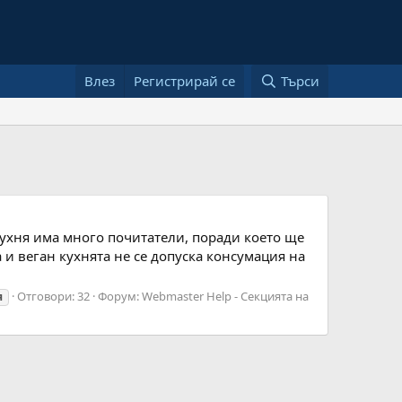
Влез
Регистрирай се
Търси
кухня има много почитатели, поради което ще
 и веган кухнята не се допуска консумация на
Отговори: 32
Форум:
Webmaster Help - Секцията на
я