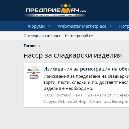
Форуми
Webmaster Marketplace
Пот
Последна активност
Регистрирай се
Тагове
насср за сладкарски изделия
Изисквания за регистрация на обе
Изисквания за предлагане на сладкарки
торти, пасти, сладки и пр. доставят на
изделия е необходимо...
НАССР системи
Тема
1 Декември 2017
изис
Форум:
Webmaster Help - Секцията на Експерти