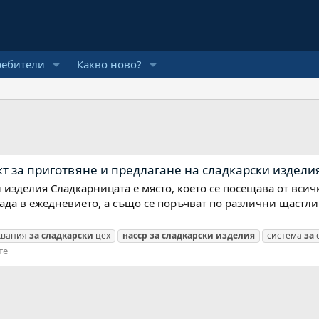
ребители
Какво ново?
кт за приготвяне и предлагане на сладкарски издели
 изделия Сладкарницата е място, което се посещава от всич
слада в ежедневието, а също се поръчват по различни щастл
квания
за
сладкарски
цех
насср
за
сладкарски
изделия
система
за
те