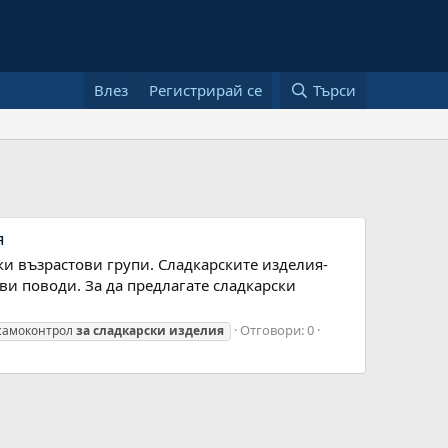
Влез
Регистрирай се
Търси
я
ки възрастови групи. Сладкарските изделия-
иви поводи. За да предлагате сладкарски
Отговори: 0
самоконтрол
за
сладкарски
изделия