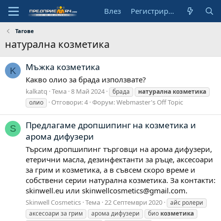
Влез
Регистрирай се
Тагове
натурална козметика
Мъжка козметика
K
Какво олио за брада използвате?
kalkatq
Тема
8 Май 2024
брада
натурална
козметика
Отговори: 4
Форум:
Webmaster's Off Topic
олио
Предлагаме дропшипинг на козметика и
S
арома дифузери
Търсим дропшипинг търговци на арома дифузери,
етерични масла, дезинфектанти за ръце, аксесоари
за грим и козметика, а в съвсем скоро време и
собствени серии натурална козметика. За контакти:
skinwell.eu или
skinwellcosmetics@gmail.com
.
Skinwell Cosmetics
Тема
22 Септември 2020
айс ролери
аксесоари за грим
арома дифузери
био
козметика