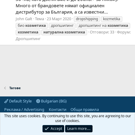
Много от брандовете нямат официален
дистрибутор за България, а са известни...
John Galt
Тема
23 Март 2020
dropshipping
kozmetika
био
козметика
дропшипинг
дропшипинг на
козметика
Отговори: 33
Форум:
козметика
натурална
козметика
Дропшипинг
Тагове
Default Style
Bulgarian (BG)
Реклама / Advertising
Контакти
Общи правила
Декларация за поверителност
Помощ
Начало
R
This site uses cookies. By continuing to use this site, you are agreeing to our
S
use of cookies.
S
Predpriemach.com © 2006-2026. Hosting by:
Accept
Learn more.…