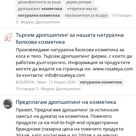
дезинфектанти за ръце
дерма ролери
дропшипинг
козметика
етерични масла
Отговори:
натурална
козметика
овлажнители за въздух
3
Форум:
Дропшипинг
Търсим дропшипинг за нашата натурална
билкова козметика
Произвеждаме натурална билкова козметика за
коса и тяло. Търсим дропшипинг фирми, с които да
работим дългосрочно. Информация за продуктите
могете да видите на страница ни: www.rosateya.com
За контакти:
info@rosateya.com
ROSATEYA
Тема
17 Април 2020
натурална
козметика
Отговори: 2
Форум:
Дропшипинг
Предплагам дропшипинг на козметика
Привет, Предлагаме дрошипинг (в истинския
смисъл на думата) на козметика. Повечето
продукти са на mid-to-high-end чуждестранни
бранднове (пазарна цена на повечето продукти
30+лв, като достигаме и до 200лв.+ за някои).