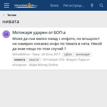
Влез
Регистрирай се
Тагове
нивата
Мотикаря ударен от БОП-а
M
Може да съм малко назад с инфото, но всъщност
не намерих никакво инфо по темата в нета. Някой
да знае нещо по този случай ?
MihailMihov
Тема
20 Юли 2017
гдбоп
мотикаря
Отговори: 310
Форум:
Пари от
нивата
хаштаг
Интернет - Make Money Online