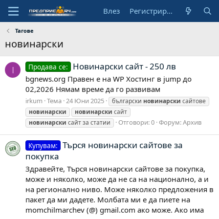
Влез
Регистрирай се
Тагове
новинарски
Новинарски сайт - 250 лв
Продава се:
I
bgnews.org Правен е на WP Хостинг в jump до
02,2026 Нямам време да го развивам
irkum
Тема
24 Юни 2025
български
новинарски
сайтове
новинарски
новинарски
сайт
Отговори: 0
Форум:
Архив
новинарски
сайт за статии
Търся новинарски сайтове за
Купувам:
покупка
Здравейте, Търся новинарски сайтове за покупка,
може и няколко, може да не са на национално, а и
на регионално ниво. Може няколко предложения в
пакет да ми дадете. Молбата ми е да пиете на
momchilmarchev (@) gmail.com ако може. Ако има