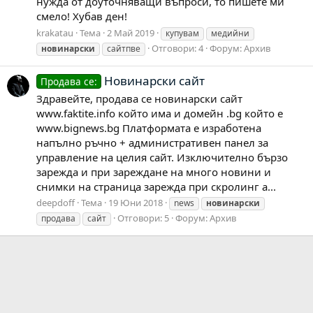
нужда от доуточняващи въпроси, то пишете ми
смело! Хубав ден!
krakatau
Тема
2 Май 2019
купувам
медийни
Отговори: 4
Форум:
Архив
новинарски
сайтпве
Новинарски сайт
Продава се:
Здравейте, продава се новинарски сайт
www.faktite.info който има и домейн .bg който е
www.bignews.bg Платформата е изработена
напълно ръчно + административен панел за
управление на целия сайт. Изключително бързо
зарежда и при зареждане на много новини и
снимки на страница зарежда при скролинг а...
deepdoff
Тема
19 Юни 2018
news
новинарски
Отговори: 5
Форум:
Архив
продава
сайт