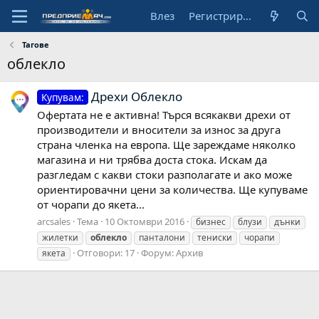
Влез
Регистрирай се
Тагове
облекло
Дрехи Облекло
Купувам:
Офертата не е активна! Търся всякакви дрехи от
производители и вносители за износ за друга
страна членка на европа. Ще зареждаме няколко
магазина и ни трябва доста стока. Искам да
разгледам с какви стоки разполагате и ако може
ориентировачни цени за количества. Ще купуваме
от чорапи до якета...
arcsales
Тема
10 Октомври 2016
бизнес
блузи
дънки
жилетки
облекло
панталони
тениски
чорапи
Отговори: 17
Форум:
Архив
якета