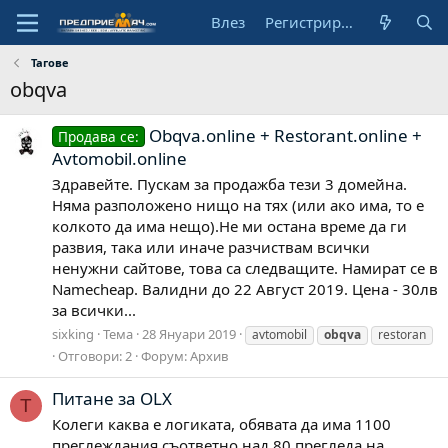
Влез
Регистрирай се
Тагове
obqva
Obqva.online + Restorant.online +
Продава се:
Avtomobil.online
Здравейте. Пускам за продажба тези 3 домейна.
Няма разположено нищо на тях (или ако има, то е
колкото да има нещо).Не ми остана време да ги
развия, така или иначе разчиствам всички
ненужни сайтове, това са следващите. Намират се в
Namecheap. Валидни до 22 Август 2019. Цена - 30лв
за всички...
sixking
Тема
28 Януари 2019
avtomobil
obqva
restoran
Отговори: 2
Форум:
Архив
Питане за OLX
T
Колеги каква е логиката, обявата да има 1100
преглеждания съответно над 80 прегледа на