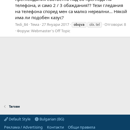
телефона, и само 2 / 3 обаждания?? Тези гледания
на телефона според мен са малко нереални... Някой
има ли подобен казус?
Tedi_84
Тема
27 Януари 2017
Отговори: 8
obqva
olx. tel
Форум:
Webmaster's Off Topic
Тагове
Default Style
Bulgarian (BG)
Реклама / Advertising
Контакти
Общи правила