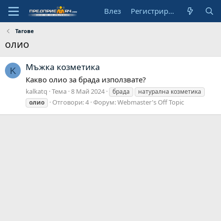
Влез
Регистрирай се
Тагове
олио
Мъжка козметика
K
Какво олио за брада използвате?
kalkatq
Тема
8 Май 2024
брада
натурална козметика
Отговори: 4
Форум:
Webmaster's Off Topic
олио