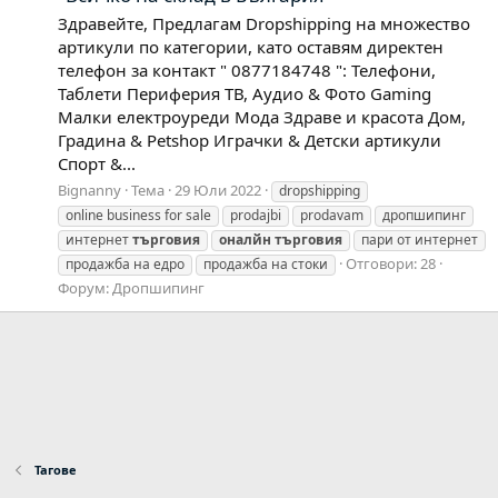
Здравейте, Предлагам Dropshipping на множество
артикули по категории, като оставям директен
телефон за контакт " 0877184748 ": Телефони,
Таблети Периферия ТВ, Аудио & Фото Gaming
Малки електроуреди Мода Здраве и красота Дом,
Градина & Petshop Играчки & Детски артикули
Спорт &...
Bignanny
Тема
29 Юли 2022
dropshipping
online business for sale
prodajbi
prodavam
дропшипинг
интернет
търговия
оналйн
търговия
пари от интернет
Отговори: 28
продажба на едро
продажба на стоки
Форум:
Дропшипинг
Тагове