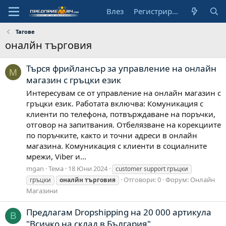
Влез
Регистрирай се
Тагове
оналйн търговия
Търся фрийлансър за управление на онлайн
M
магазин с гръцки език
Интересувам се от управление на онлайн магазин с
гръцки език. Работата включва: Комуникация с
клиенти по телефона, потвърждаване на поръчки,
отговор на запитвания. Отбелязване на корекциите
по поръчките, както и точни адреси в онлайн
магазина. Комуникация с клиенти в социалните
мрежи, Viber и...
mgan
Тема
18 Юни 2024
customer support гръцки
Отговори: 0
Форум:
Онлайн
гръцки
оналйн
търговия
Магазини
Предлагам Dropshipping на 20 000 артикула
B
"Всичко на склад в България"