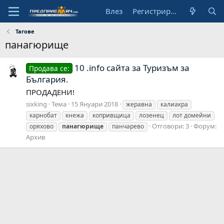
Влез
Регистрирай се
Тагове
панагюрище
10 .info сайта за Туризъм за
Продава се:
България.
ПРОДАДЕНИ!
sixking
Тема
15 Януари 2018
жеравна
калиакра
карнобат
кнежа
копривщица
лозенец
лот домейни
Отговори: 3
Форум:
оряхово
панагюрище
панчарево
Архив