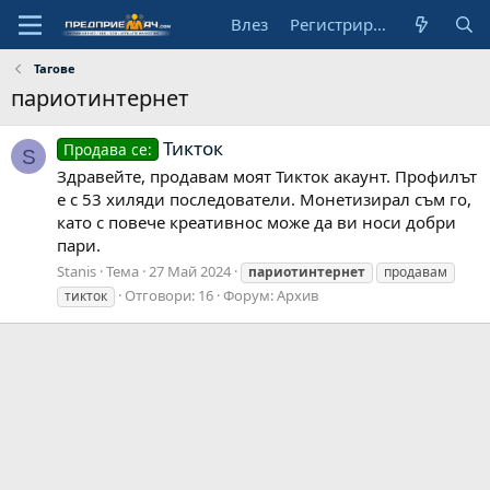
Влез
Регистрирай се
Тагове
париотинтернет
Тикток
Продава се:
S
Здравейте, продавам моят Тикток акаунт. Профилът
е с 53 хиляди последователи. Монетизирал съм го,
като с повече креативнос може да ви носи добри
пари.
Stanis
Тема
27 Май 2024
париотинтернет
продавам
Отговори: 16
Форум:
Архив
тикток