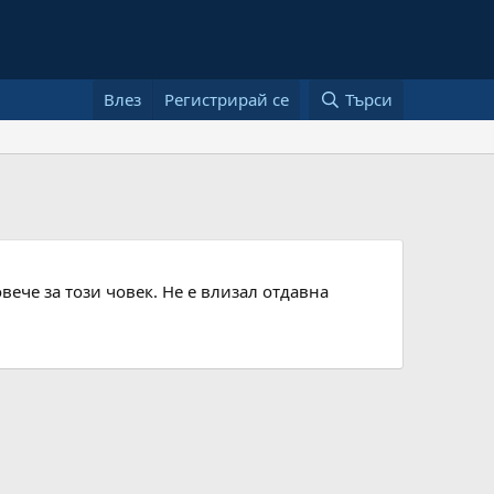
Влез
Регистрирай се
Търси
вече за този човек. Не е влизал отдавна