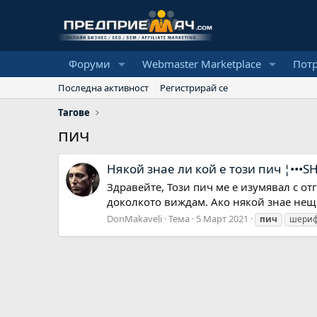
Форуми
Webmaster Marketplace
Пот
Последна активност
Регистрирай се
Тагове
пич
Някой знае ли кой е този пич ¦•••SH
Здравейте, Този пич ме е изумявал с от
доколкото виждам. Ако някой знае нещо 
DonMakaveli
Тема
5 Март 2021
пич
шери