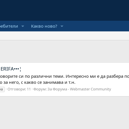
ребители
Какво ново?
ERIFA•••¦
говорите си по различни теми. Интересно ми е да разбера по
за него, с какво се занимава и т.н.
Отговори: 11
Форум:
За Форума - Webmaster Community
фа