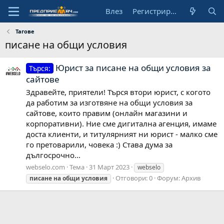
Влез
Регистрирай се
Тагове
писане на общи условия
Юрист за писане на общи условия за
Търся:
сайтове
Здравейте, приятели! Търся втори юрист, с когото
да работим за изготвяне на общи условия за
сайтове, които правим (онлайн магазини и
корпоративни). Ние сме дигитална агенция, имаме
доста клиенти, и титулярният ни юрист - малко сме
го претоварили, човека :) Става дума за
дългосрочно...
webselo.com
Тема
31 Март 2023
webselo
Отговори: 0
Форум:
Архив
писане
на
общи
условия