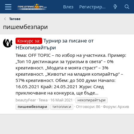
Влез
Регистрирай се
Тагове
пишембезпари
Турнир за писане от
Конкурс за:
НЕкопирайтъри
Тема: OFF TOPIC – по избор на участника. Пример:
„Топ 10 дестинации за туризъм в света“ – 0%
креативност. „Модата е моята страст“ – 3%
креативност. „Животът на младия копирайтър“ –
57% креативност. Обем: до 500 думи Начало:
16.05.2021 Край: 24.05.2021 Жури: След
приключване на конкурса, ще бъде...
beautyFear
Тема
16 Май 2021
некопирайтъри
Отговори: 86
Форум:
Архив
пишембезпари
титоплиси